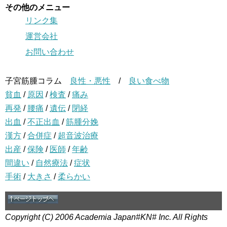
その他のメニュー
リンク集
運営会社
お問い合わせ
子宮筋腫コラム
良性・悪性
/
良い食べ物
貧血
/
原因
/
検査
/
痛み
再発
/
腰痛
/
遺伝
/
閉経
出血
/
不正出血
/
筋腫分娩
漢方
/
合併症
/
超音波治療
出産
/
保険
/
医師
/
年齢
間違い
/
自然療法
/
症状
手術
/
大きさ
/
柔らかい
Copyright (C) 2006 Academia Japan#KN# Inc. All Rights